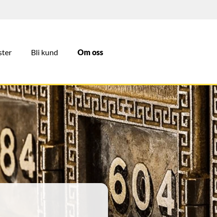
ster
Bli kund
Om oss