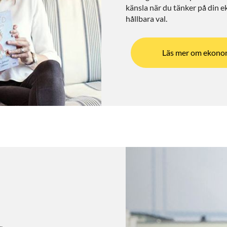
känsla när du tänker på din e
hållbara val.
Läs mer om ekono