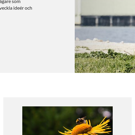
eägare som
tveckla ideér och