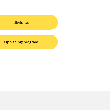
Likviditet
Upplåningsprogram