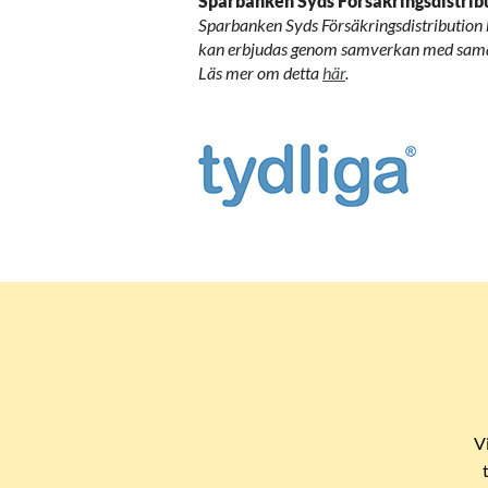
Sparbanken Syds Försäkringsdistrib
Sparbanken Syds Försäkringsdistribution be
kan erbjudas genom samverkan med samarbe
Läs mer om detta
här
.
V