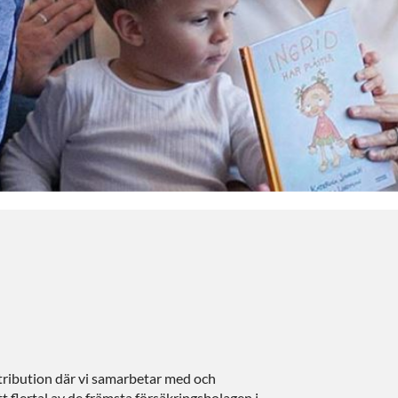
stribution där vi samarbetar med och
t flertal av de främsta försäkringsbolagen i