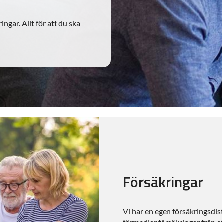
ngar. Allt för att du ska
Försäkringar
Vi har en egen försäkringsdi
förmedlar försäkringar från et