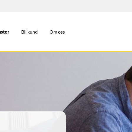
nster
Bli kund
Om oss