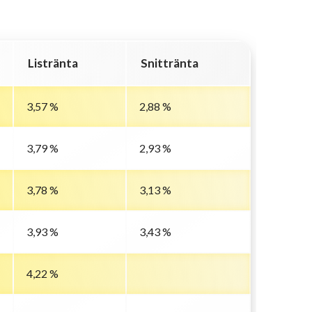
Listränta
Snittränta
3,57 %
2,88 %
3,79 %
2,93 %
3,78 %
3,13 %
3,93 %
3,43 %
4,22 %