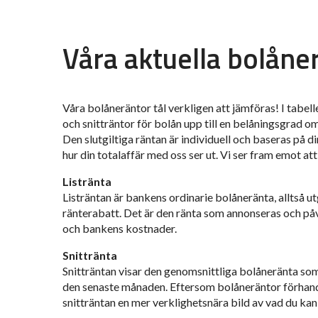
Våra aktuella bolåne
Våra bolåneräntor tål verkligen att jämföras! I tabelle
och snitträntor för bolån upp till en belåningsgrad 
Den slutgiltiga räntan är individuell och baseras på 
hur din totalaffär med oss ser ut. Vi ser fram emot att
Listränta
Listräntan är bankens ordinarie bolåneränta, alltså u
ränterabatt. Det är den ränta som annonseras och p
och bankens kostnader.
Snittränta
Snitträntan visar den genomsnittliga bolåneränta som
den senaste månaden. Eftersom bolåneräntor förhandl
snitträntan en mer verklighetsnära bild av vad du kan 