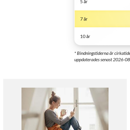
5 år
7 år
10 år
* Bindningstiderna är cirkati
uppdaterades senast 2026-08