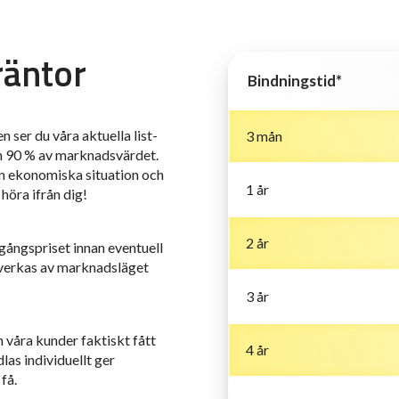
räntor
Bindningstid*
n ser du våra aktuella list-
3 mån
om 90 % av marknadsvärdet.
din ekonomiska situation och
1 år
 höra ifrån dig!
2 år
tgångspriset innan eventuell
åverkas av marknadsläget
3 år
 våra kunder faktiskt fått
4 år
as individuellt ger
få.