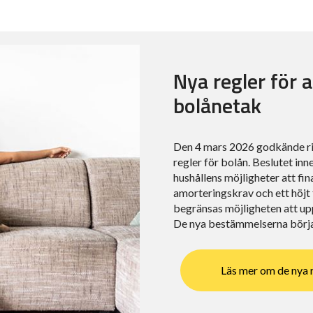
Nya regler för 
bolånetak
Den 4 mars 2026 godkände ri
regler för bolån. Beslutet in
hushållens möjligheter att fi
amorteringskrav och ett höjt 
begränsas möjligheten att up
De nya bestämmelserna börjar
Läs mer om de nya 