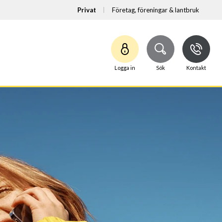
Privat
Företag, föreningar & lantbruk
Logga in
Sök
Kontakt