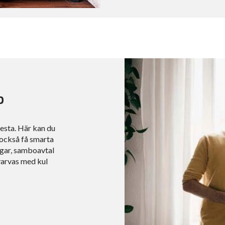
p
esta. Här kan du
n också få smarta
ngar, samboavtal
 varvas med kul