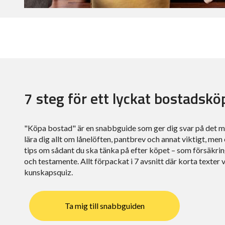
7 steg för ett lyckat bostadskö
"Köpa bostad" är en snabbguide som ger dig svar på det m
lära dig allt om lånelöften, pantbrev och annat viktigt, me
tips om sådant du ska tänka på efter köpet – som försäkri
och testamente. Allt förpackat i 7 avsnitt där korta texter
kunskapsquiz.
Ta mig till snabbguiden