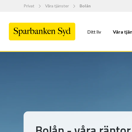
Privat
Våra tjänster
Bolån
Ditt liv
Våra tjä
Bolån - våra räntor 