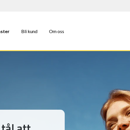
nster
Bli kund
Om oss
tål att