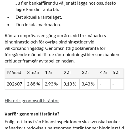
Ju fler bankaffärer du väljer att lägga hos oss, desto
lägre kan din ränta bli.
Det aktuella ränteläget.
Den lokala marknaden.
Räntan omprövas en gång om året vid tre månaders
bindningstid och för övriga bindningstider vid
villkorsändringsdag. Genomsnittlig bolåneränta för
föregående månad för de räntebindningstider som banken
erbjuder framgår av tabellen nedan.
Månad
3 mån
1 år
2 år
3 år
4 år
5 år
202607
2,88 %
2,93 %
3,13 %
3,43 %
-
-
Historik genomsnittsräntor
Varför genomsnittsränta?
Enligt ett krav från Finansinspektionen ska svenska banker
månadsvis redovisa sina genomsnittsräntor per bindningstid