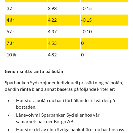
3 år
3,93
-0,15
4 år
4,22
-0,15
5 år
4,37
-0,10
7 år
4,55
0
10 år
4,82
0
Genomsnittsränta på bolån
Sparbanken Syd erbjuder individuell prissättning på bolån,
där din ränta bland annat baseras på följande kriterier:
Hur stora bolån du har i förhållande till värdet på
bostaden.
Lånevolym i Sparbanken Syd eller hos vår
samarbetspartner Borgo AB.
Hur stor del av dina övriga bankaffärer du har hos oss.