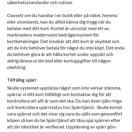
säkerhetsstandarder och rutiner.
Oavsett om du handlar i en butik eller på nätet, hemma
eller utomlands, kan du alltid känna dig trygg när du
betalar med ditt kort. Kortet är utrustat med ett av
marknadens modernaste bedrägerisystem för
kortbetalningar. Det innebär att ditt kort är skyddat och
att du inte behöver betala för något du inte köpt. Det enda
du behöver göra är att hålla kortet under uppsikt och
aldrig lämna ut din kod eller kortuppgifter till någon
obehörig.
Tillfällig spärr
Skulle systemet upptäcka något som inte verkar stämma,
spärrar vi ditt kort tillfälligt och kontaktar dig för att
kontrollera att allt är som det ska. Du kan även själv ringa
och kontrollera spärrstatus hos Spärrtjänst. Skulle kortet
vara spärrat och det visar sig vara du själv som genomfört
köpen så kan du be Spärrtjänst att låsa upp spärren efter
att din identitet är verifierad. Upplåsning av spärr görs