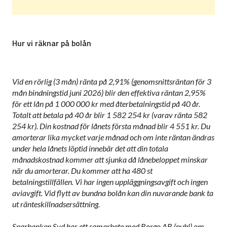
Hur vi räknar på bolån
Vid en rörlig (3 mån) ränta på 2,91% (genomsnittsräntan för 3
mån bindningstid juni 2026) blir den effektiva räntan 2,95%
för ett lån på 1 000 000 kr med återbetalningstid på 40 år.
Totalt att betala på 40 år blir 1 582 254 kr (varav ränta 582
254 kr). Din kostnad för lånets första månad blir 4 551 kr. Du
amorterar lika mycket varje månad och om inte räntan ändras
under hela lånets löptid innebär det att din totala
månadskostnad kommer att sjunka då lånebeloppet minskar
när du amorterar. Du kommer att ha 480 st
betalningstillfällen. Vi har ingen uppläggningsavgift och ingen
aviavgift. Vid flytt av bundna bolån kan din nuvarande bank ta
ut ränteskillnadsersättning.
Sparbanken Syd har ett samarbete med Borgo AB (publ) om