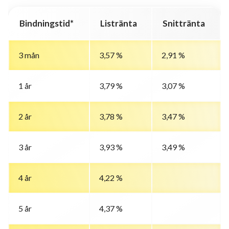
Bindningstid*
Listränta
Snittränta
3 mån
3,57 %
2,91 %
1 år
3,79 %
3,07 %
2 år
3,78 %
3,47 %
3 år
3,93 %
3,49 %
4 år
4,22 %
5 år
4,37 %