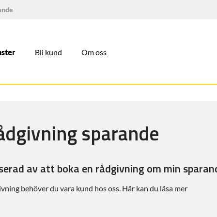
ande
nster
Bli kund
Om oss
ådgivning sparande
sserad av att boka en rådgivning om min sparan
ivning behöver du vara kund hos oss. Här kan du läsa mer