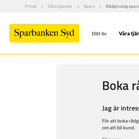
Privat
Våra tjänster
Spara
Rådgivning spar
Ditt liv
Våra tjä
Boka r
Jag är intre
För att boka rådg
om att bli kund.