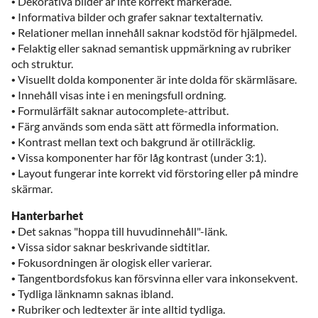
• Dekorativa bilder är inte korrekt markerade.
• Informativa bilder och grafer saknar textalternativ.
• Relationer mellan innehåll saknar kodstöd för hjälpmedel.
• Felaktig eller saknad semantisk uppmärkning av rubriker
och struktur.
• Visuellt dolda komponenter är inte dolda för skärmläsare.
• Innehåll visas inte i en meningsfull ordning.
• Formulärfält saknar autocomplete-attribut.
• Färg används som enda sätt att förmedla information.
• Kontrast mellan text och bakgrund är otillräcklig.
• Vissa komponenter har för låg kontrast (under 3:1).
• Layout fungerar inte korrekt vid förstoring eller på mindre
skärmar.
Hanterbarhet
• Det saknas "hoppa till huvudinnehåll"-länk.
• Vissa sidor saknar beskrivande sidtitlar.
• Fokusordningen är ologisk eller varierar.
• Tangentbordsfokus kan försvinna eller vara inkonsekvent.
• Tydliga länknamn saknas ibland.
• Rubriker och ledtexter är inte alltid tydliga.