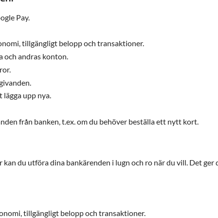
oogle Pay.
onomi, tillgängligt belopp och transaktioner.
a och andras konton.
ror.
givanden.
t lägga upp nya.
den från banken, t.ex. om du behöver beställa ett nytt kort.
an du utföra dina bankärenden i lugn och ro när du vill. Det ger d
konomi, tillgängligt belopp och transaktioner.