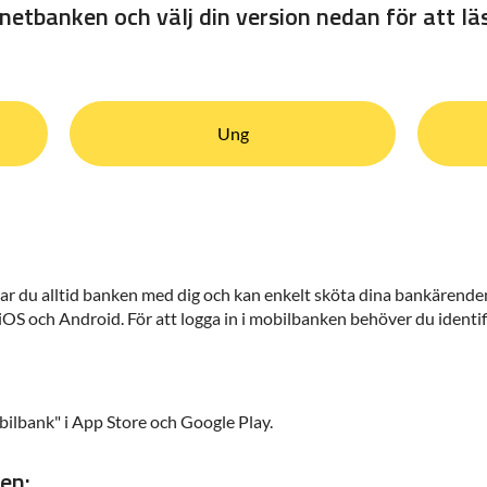
netbanken och välj din version nedan för att l
Ung
r du alltid banken med dig och kan enkelt sköta dina bankärenden
 iOS och Android. För att logga in i mobilbanken behöver du identi
ilbank" i App Store och Google Play.
en: