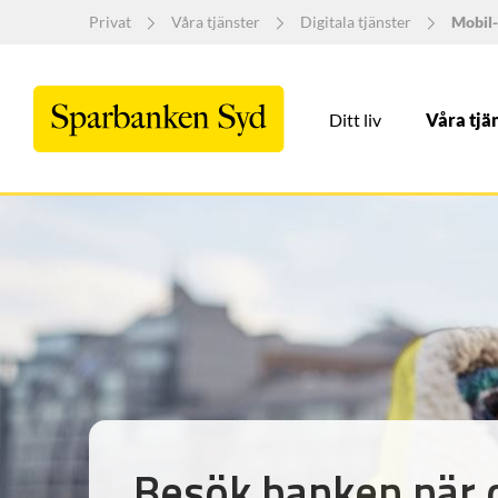
Privat
Våra tjänster
Digitala tjänster
Mobil-
Ditt liv
Våra tjä
Besök banken när d