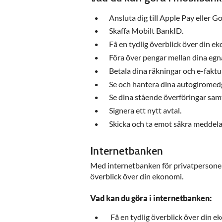
Ansluta dig till Apple Pay eller G
Skaffa Mobilt BankID.
Få en tydlig överblick över din ek
Föra över pengar mellan dina egn
Betala dina räkningar och e-faktu
Se och hantera dina autogiromed
Se dina stående överföringar sam
Signera ett nytt avtal.
Skicka och ta emot säkra meddelan
Internetbanken
Med internetbanken för privatpersoner k
överblick över din ekonomi.
Vad kan du göra i internetbanken:
Få en tydlig överblick över din e