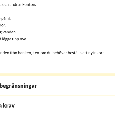
a och andras konton.
å fil.
ror.
givanden.
t lägga upp nya.
den från banken, t.ex. om du behöver beställa ett nytt kort.
begränsningar
a krav