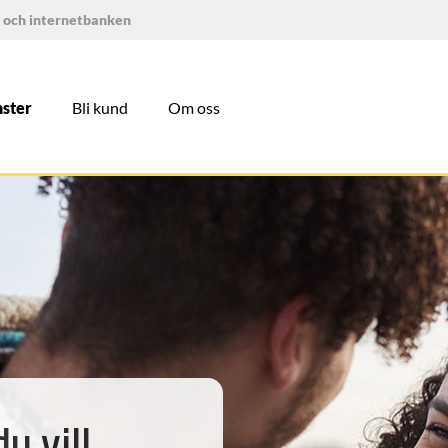
 och internetbanken
nster
Bli kund
Om oss
u vill