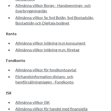
Allmänna villkor Borgo - Handpennings- och
överbryggningslån
Allmänna villkor Sp Syd Bolån, Syd Bostadslån,
Bostadslån och Digitala bolånet
Konto
Allmänna villkor inlåning m.m konsument
Allmänna villkor inlåning m.m. företag
Fondkonto
Allmänna villkor för fondkontoavtal
Förhandsinformation distans- och
hemförsäljningslagen - Fondkonto
ISK
Allmänna villkor ISK
Allmänna villkor för handel med finansiella