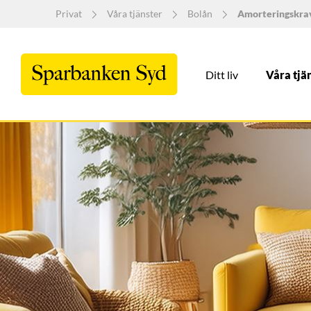
Privat
Våra tjänster
Bolån
Amorteringskra
Ditt liv
Våra tjä