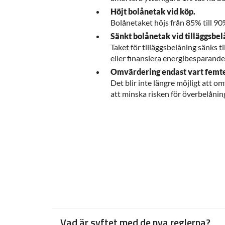
Höjt bolånetak vid köp.
Bolånetaket höjs från 85% till 9
Sänkt bolånetak vid tilläggsbel
Taket för tilläggsbelåning sänks 
eller finansiera energibesparande
Omvärdering endast vart femte
Det blir inte längre möjligt att 
att minska risken för överbelåning t
Vad är syftet med de nya reglerna?