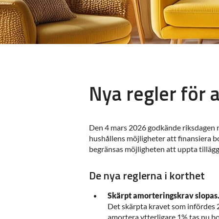
Nya regler för
Den 4 mars 2026 godkände riksdagen re
hushållens möjligheter att finansiera b
begränsas möjligheten att uppta tilläg
De nya reglerna i korthet
Skärpt amorteringskrav slopas
Det skärpta kravet som infördes 
amortera ytterligare 1% tas nu bo