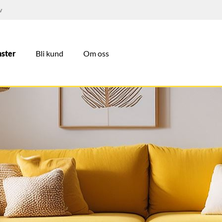
v
nster
Bli kund
Om oss