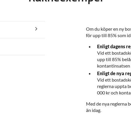
Om du köper en ny bos
för upp till 85% som id
Enligt dagens re
Vid ett bostadsk
upp till 85% belå
kontantinsatsen
Enligt de nya re
Vid ett bostadsk
reglerna uppta bo
000 kr och konta
Med de nya reglerna be
än idag.