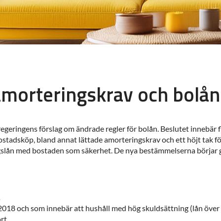
 amorteringskrav och bolå
geringens förslag om ändrade regler för bolån. Beslutet innebär 
ostadsköp, bland annat lättade amorteringskrav och ett höjt tak f
gslån med bostaden som säkerhet. De nya bestämmelserna börjar gä
.
2018 och som innebär att hushåll med hög skuldsättning (lån öve
rt.