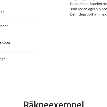
bostadsmarknaden och 
som redan äger sin bos
la?
befintliga bolån minsk
 redan
a köpa
ng?
Räkneexempel