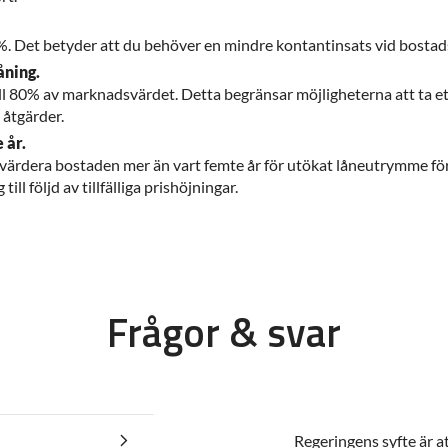
0%. Det betyder att du behöver en mindre kontantinsats vid bosta
åning.
till 80% av marknadsvärdet. Detta begränsar möjligheterna att ta et
 åtgärder.
 år.
omvärdera bostaden mer än vart femte år för utökat låneutrymme fö
ill följd av tillfälliga prishöjningar.
Frågor & svar
Regeringens syfte är at