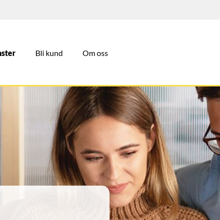
nster
Bli kund
Om oss