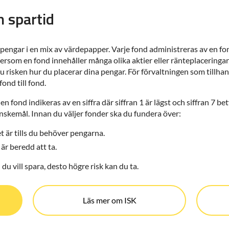
h spartid
 pengar i en mix av värdepapper. Varje fond administreras av en fon
rsom en fond innehåller många olika aktier eller ränteplaceringar, 
du risken hur du placerar dina pengar. För förvaltningen som tillha
ond till fond.
 en fond indikeras av en siffra där siffran 1 är lägst och siffran 7 be
nskemål. Innan du väljer fonder ska du fundera över:
et är tills du behöver pengarna.
u är beredd att ta.
du vill spara, desto högre risk kan du ta.
Läs mer om ISK