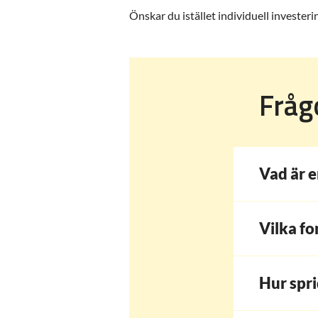
Önskar du istället individuell investe
Fråg
Vad är e
Vilka fo
Hur spri