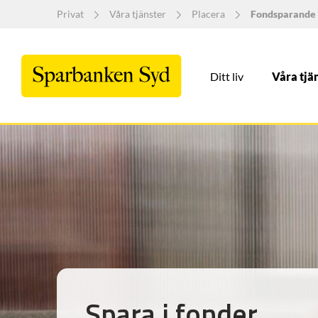
Privat
Våra tjänster
Placera
Fondsparande
Ditt liv
Våra tjä
Spara i fonder