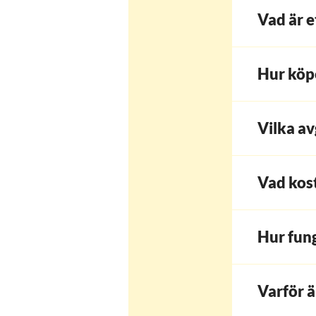
Vad är e
Hur köpe
Vilka av
Vad kost
Hur fun
Varför ä