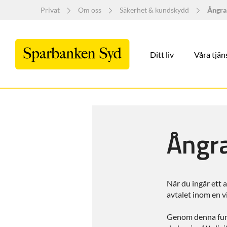
Privat
Om oss
Säkerhet & kundskydd
Ångra
Ditt liv
Våra tjän
Ångra
När du ingår ett a
avtalet inom en v
Genom denna funkt