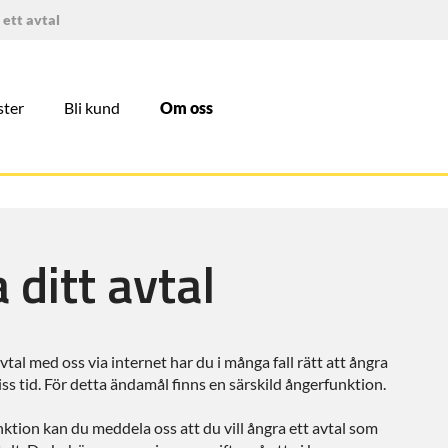
 ett avtal
ster
Bli kund
Om oss
 ditt avtal
vtal med oss via internet har du i många fall rätt att ångra
iss tid. För detta ändamål finns en särskild ångerfunktion.
ion kan du meddela oss att du vill ångra ett avtal som