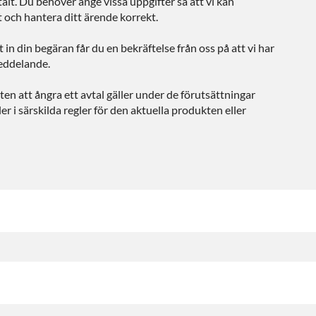
talt. Du behöver ange vissa uppgifter så att vi kan
t och hantera ditt ärende korrekt.
 in din begäran får du en bekräftelse från oss på att vi har
meddelande.
ten att ångra ett avtal gäller under de förutsättningar
ler i särskilda regler för den aktuella produkten eller