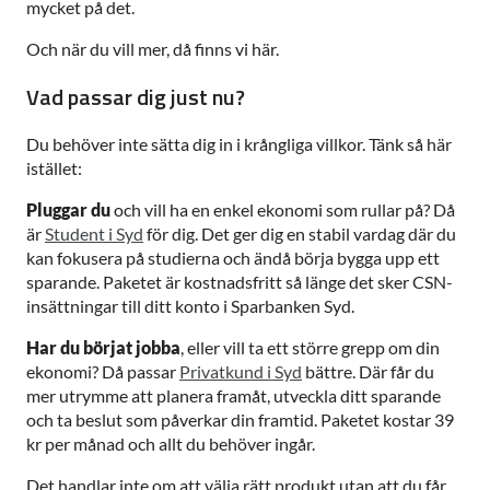
mycket på det.
Och när du vill mer, då finns vi här.
Vad passar dig just nu?
Du behöver inte sätta dig in i krångliga villkor. Tänk så här
istället:
Pluggar du
och vill ha en enkel ekonomi som rullar på? Då
är
Student i Syd
för dig. Det ger dig en stabil vardag där du
kan fokusera på studierna och ändå börja bygga upp ett
sparande. Paketet är kostnadsfritt så länge det sker CSN-
insättningar till ditt konto i Sparbanken Syd.
Har du börjat jobba
, eller vill ta ett större grepp om din
ekonomi? Då passar
Privatkund i Syd
bättre. Där får du
mer utrymme att planera framåt, utveckla ditt sparande
och ta beslut som påverkar din framtid. Paketet kostar 39
kr per månad och allt du behöver ingår.
Det handlar inte om att välja rätt produkt utan att du får