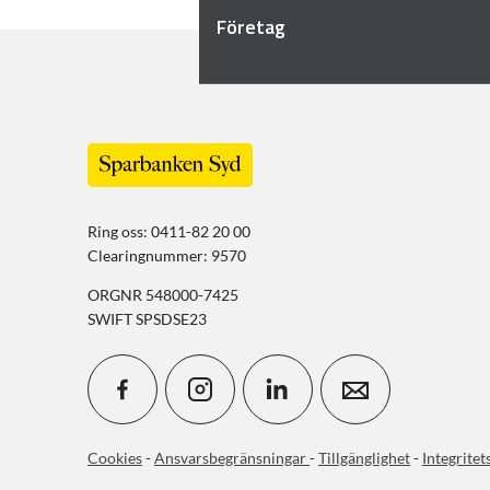
Företag
Ring oss: 0411-82 20 00
Clearingnummer: 9570
ORGNR 548000-7425
SWIFT SPSDSE23
Cookies
-
Ansvarsbegränsningar
-
Tillgänglighet
-
Integritet