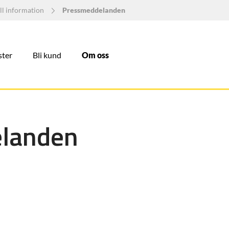
ll information
Pressmeddelanden
ster
Bli kund
Om oss
landen