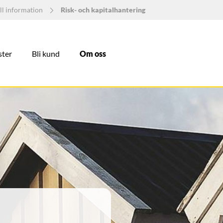
ll information
Risk- och kapitalhantering
ster
Bli kund
Om oss