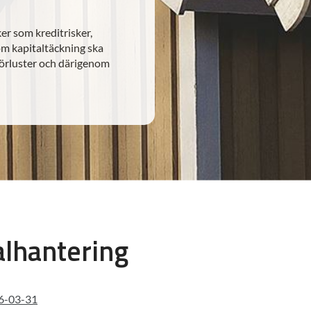
er som kreditrisker,
 om kapitaltäckning ska
förluster och därigenom
alhantering
26-03-31