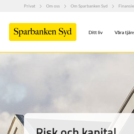
Privat
Om oss
Om Sparbanken Syd
Finansie
Ditt liv
Våra tjän
Risk och kapital