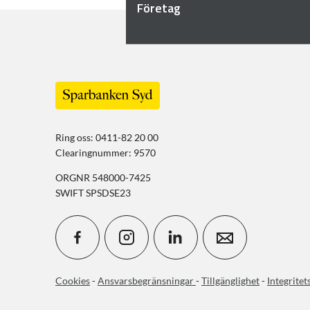
Företag
Ring oss: 0411-82 20 00
Clearingnummer: 9570
ORGNR 548000-7425
SWIFT SPSDSE23
Cookies
-
Ansvarsbegränsningar
-
Tillgänglighet
-
Integritet