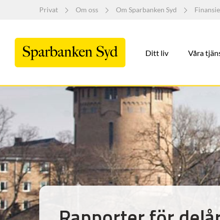
Privat
Om oss
Om Sparbanken Syd
Finansie
Ditt liv
Våra tjän
Rapporter för delå