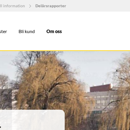
ll information
Delårsrapporter
ster
Bli kund
Om oss
r