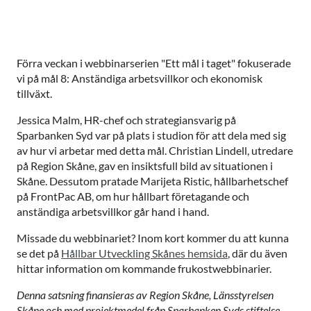
Förra veckan i webbinarserien "Ett mål i taget" fokuserade
vi på mål 8: Anständiga arbetsvillkor och ekonomisk
tillväxt.
Jessica Malm, HR-chef och strategiansvarig på
Sparbanken Syd var på plats i studion för att dela med sig
av hur vi arbetar med detta mål. Christian Lindell, utredare
på Region Skåne, gav en insiktsfull bild av situationen i
Skåne. Dessutom pratade Marijeta Ristic, hållbarhetschef
på FrontPac AB, om hur hållbart företagande och
anständiga arbetsvillkor går hand i hand.
Missade du webbinariet? Inom kort kommer du att kunna
se det på
Hållbar Utveckling Skånes hemsida
, där du även
hittar information om kommande frukostwebbinarier.
Denna satsning finansieras av Region Skåne, Länsstyrelsen
Skåne och med projektmedel från Sparbanken Syds stiftelse.