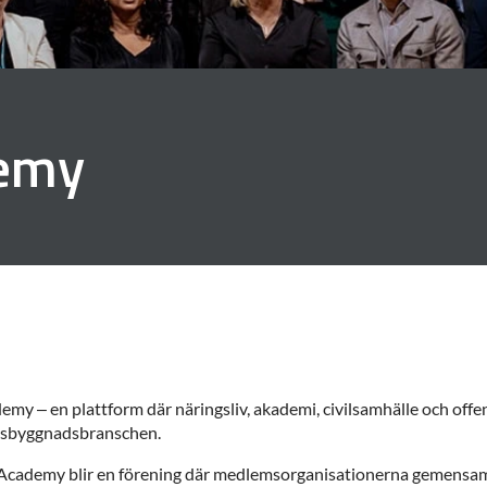
emy
 – en plattform där näringsliv, akademi, civilsamhälle och offen
llsbyggnadsbranschen.
an Academy blir en förening där medlemsorganisationerna gemensa