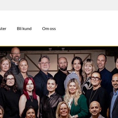
ster
Bli kund
Om oss