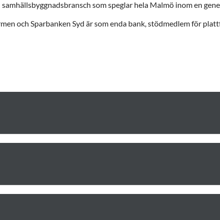
EN samhällsbyggnadsbransch som speglar hela Malmö inom en gene
tformen och Sparbanken Syd är som enda bank, stödmedlem för plat