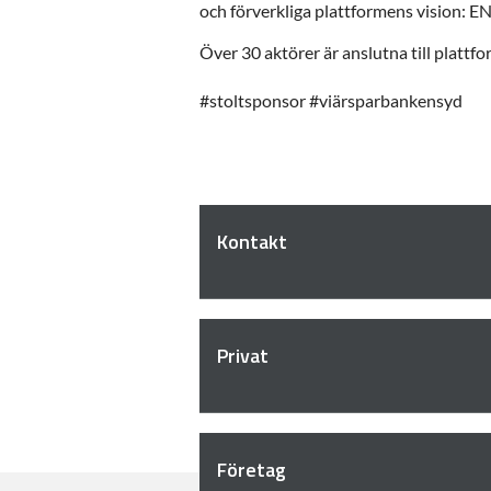
och förverkliga plattformens vision: 
Över 30 aktörer är anslutna till plat
#stoltsponsor #viärsparbankensyd
Kontakt
Privat
Företag