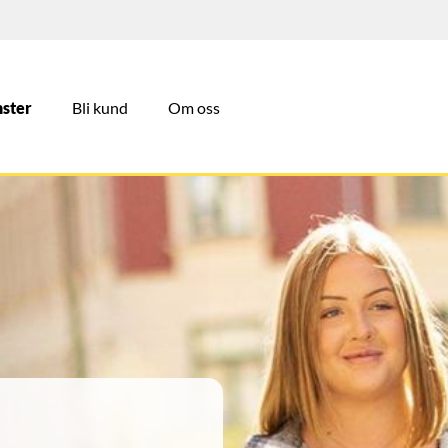
nster
Bli kund
Om oss