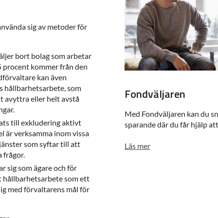
 använda sig av metoder för
äljer bort bolag som arbetar
n 5 procent kommer från den
dförvaltare kan även
s hållbarhetsarbete, som
Fondväljaren
t avyttra eller helt avstå
ngar.
Med Fondväljaren kan du sn
ts till exkludering aktivt
sparande där du får hjälp at
pel är verksamma inom vissa
änster som syftar till att
Läs mer
 frågor.
ar sig som ägare och för
t hållbarhetsarbete som ett
nlig med förvaltarens mål för