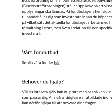
EU:s förordning om hållbarhetsrelaterade upplysnin
(Disclosureförordningen) ställer upp krav på att viss
upplysningar ska lämnas. På fondbolagens hemsidor 
tillhandahållas dig som investerare innan du köper e
på vilket sätt det aktuella fondbolaget arbetar med hå
förvaltning i stort, men även i relation till den specif
investera i.
Vårt fondutbud
Se alla våra fonder
här
.
Behöver du hjälp?
Vill du inte leta själv kan du prata med oss så kan vi hj
som passar dig. Alla våra rådgivare är utbildade inom
kan därför hjälpa till att besvara dina frågor.