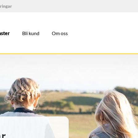
ringar
nster
Bli kund
Om oss
ar