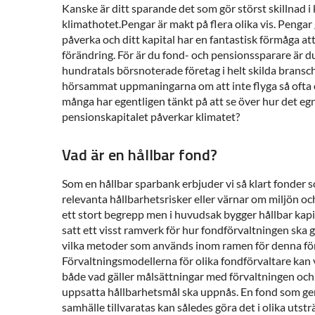
Kanske är ditt sparande det som gör störst skillnad 
klimathotet.Pengar är makt på flera olika vis. Pengar 
påverka och ditt kapital har en fantastisk förmåga att
förändring. För är du fond- och pensionssparare är du i
hundratals börsnoterade företag i helt skilda bransc
hörsammat uppmaningarna om att inte flyga så ofta 
många har egentligen tänkt på att se över hur det e
pensionskapitalet påverkar klimatet?
Vad är en hållbar fond?
Som en hållbar sparbank erbjuder vi så klart fonder s
relevanta hållbarhetsrisker eller värnar om miljön oc
ett stort begrepp men i huvudsak bygger hållbar kapi
satt ett visst ramverk för hur fondförvaltningen ska 
vilka metoder som används inom ramen för denna för
Förvaltningsmodellerna för olika fondförvaltare kan v
både vad gäller målsättningar med förvaltningen och 
uppsatta hållbarhetsmål ska uppnås. En fond som ger u
samhälle tillvaratas kan således göra det i olika uts