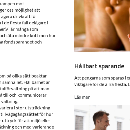
i kampen mot
ger oss möjlighet att
 agera drivkraft för
 de flesta fall delägare i
her.Vi är många som
och äta mindre kött men hur
gna fondsparandet och
Hållbart sparande
om på olika sätt beaktar
Att pengarna som sparas i en 
h samhället. Hållbarhet är
viktigare för de allra flesta. D
talförvaltning på att man
gå till och kommunicerar
Läs mer
valtning.
ariera i stor utsträckning
tillvägagångssättet för hur
ttryck för att miljö eller
träckning och med varierande