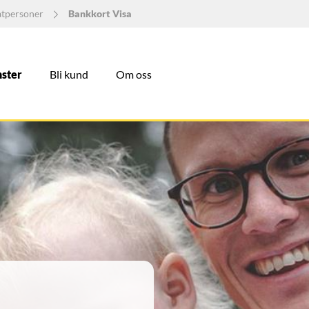
atpersoner
Bankkort Visa
nster
Bli kund
Om oss