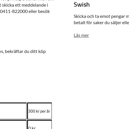
Swish
t skicka ett meddelande i
å 0411-822000 eller besök
Skicka och ta emot pengar m
betalt för saker du säljer el
Läs mer
s, bekräftar du ditt köp
300 kr per år
0 kr