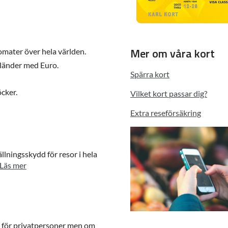
Mer om våra kort
omater över hela världen.
a länder med Euro.
Spärra kort
öcker.
Vilket kort passar dig?
Extra reseförsäkring
lningsskydd för resor i hela
Läs mer
en för privatpersoner men om