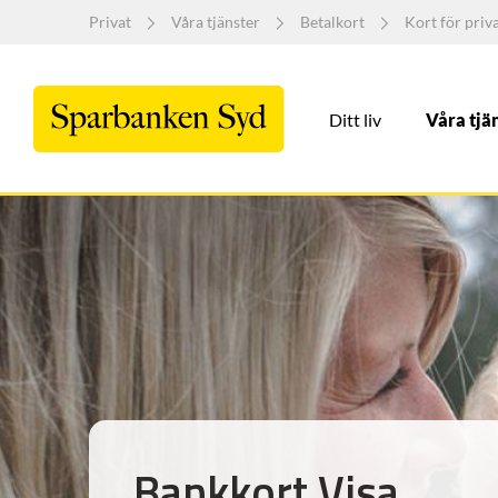
Privat
Våra tjänster
Betalkort
Kort för priv
Ditt liv
Våra tjä
Bankkort Visa