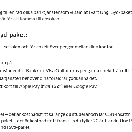
gång till en rad olika banktjänster som vi samlat i vårt Ung i Syd-pak
här för att komma till ansökan
.
 Syd-paket:
– se saldo och för enkelt över pengar mellan dina konton.
ara på.
nvänder ditt Bankkort Visa Online dras pengarna direkt från ditt
a tjänsten behöver dina föräldrar godkänna det.
t kort till
Apple Pay
(
från 13 år
) eller
Google Pay
.
ket
– det är kostnadsfritt så länge du studerar och får CSN-insättni
d-paket
– det är kostnadsfritt fram tills du fyller 22 år. Har du Ung 
und i Syd-paket.