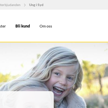
eterbjudanden
Ung i Syd
ster
Bli kund
Om oss