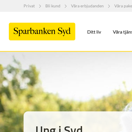
Privat
Bli kund
Våra erbjudanden
Våra pak
Ditt liv
Våra tjän
Ung i Syd