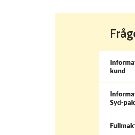
Fråg
Informat
kund
Informat
Syd-pak
Fullmakt