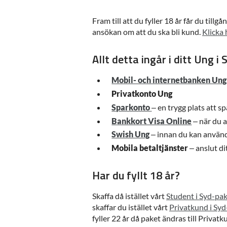
Fram till att du fyller 18 år får du till
ansökan om att du ska bli kund.
Klicka 
Allt detta ingår i ditt Ung i
Mobil- och internetbanken Ung
Privatkonto Ung
Sparkonto
– en trygg plats att sp
Bankkort Visa Online
– när du a
Swish Ung
– innan du kan använd
Mobila betaltjänster
– anslut dit
Har du fyllt 18 år?
Skaffa då istället vårt
Student i Syd-pa
skaffar du istället vårt
Privatkund i Sy
fyller 22 år då paket ändras till Privatk