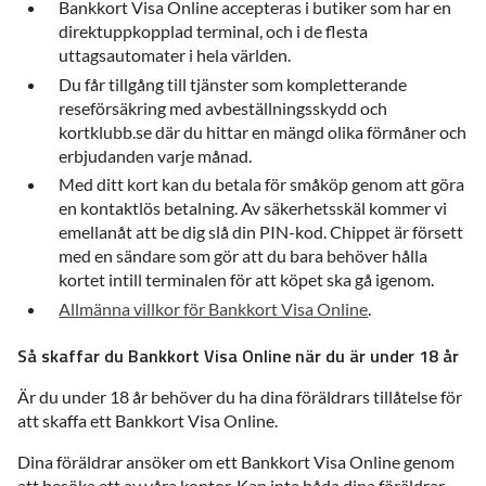
Bankkort Visa Online accepteras i butiker som har en
direktuppkopplad terminal, och i de flesta
uttagsautomater i hela världen.
Du får tillgång till tjänster som kompletterande
reseförsäkring med avbeställningsskydd och
kortklubb.se där du hittar en mängd olika förmåner och
erbjudanden varje månad.
Med ditt kort kan du betala för småköp genom att göra
en kontaktlös betalning. Av säkerhetsskäl kommer vi
emellanåt att be dig slå din PIN-kod. Chippet är försett
med en sändare som gör att du bara behöver hålla
kortet intill terminalen för att köpet ska gå igenom.
Allmänna villkor för Bankkort Visa Online
.
Så skaffar du Bankkort Visa Online när du är under 18 år
Är du under 18 år behöver du ha dina föräldrars tillåtelse för
att skaffa ett Bankkort Visa Online.
Dina föräldrar ansöker om ett Bankkort Visa Online genom
att besöka ett av våra kontor. Kan inte båda dina föräldrar