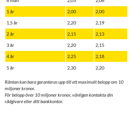
6 mån
2,05
2,06
1 år
2,00
2,00
1,5 år
2,20
2,19
2 år
2,15
2,13
3 år
2,20
2,15
4 år
2,25
2,18
5 år
2,30
2,20
Räntan kan bara garanteras upp till ett maximalt belopp om 10
miljoner kronor.
För belopp över 10 miljoner kronor, vänligen kontakta din
rådgivare eller ditt bankkontor.