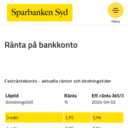
Meny
Ränta på bankkonto
Fasträntekonto - aktuella räntor och bindningstider
Löptid
Ränta
Eff. ränta 365/36
(bindningstid)
%
2026-04-02
3 mån
1,95
1,96