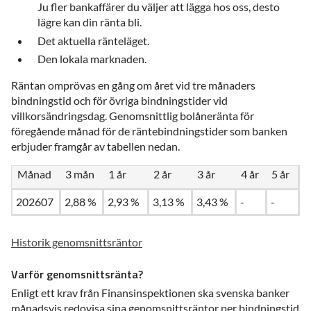
Ju fler bankaffärer du väljer att lägga hos oss, desto
lägre kan din ränta bli.
Det aktuella ränteläget.
Den lokala marknaden.
Räntan omprövas en gång om året vid tre månaders
bindningstid och för övriga bindningstider vid
villkorsändringsdag. Genomsnittlig bolåneränta för
föregående månad för de räntebindningstider som banken
erbjuder framgår av tabellen nedan.
Månad
3 mån
1 år
2 år
3 år
4 år
5 år
202607
2,88 %
2,93 %
3,13 %
3,43 %
-
-
Historik genomsnittsräntor
Varför genomsnittsränta?
Enligt ett krav från Finansinspektionen ska svenska banker
månadsvis redovisa sina genomsnittsräntor per bindningstid