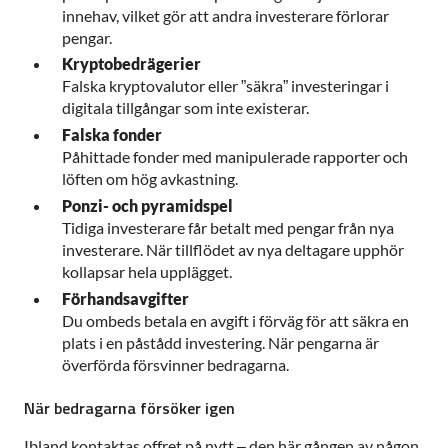
innehav, vilket gör att andra investerare förlorar
pengar.
Kryptobedrägerier
Falska kryptovalutor eller ”säkra” investeringar i
digitala tillgångar som inte existerar.
Falska fonder
Påhittade fonder med manipulerade rapporter och
löften om hög avkastning.
Ponzi- och pyramidspel
Tidiga investerare får betalt med pengar från nya
investerare. När tillflödet av nya deltagare upphör
kollapsar hela upplägget.
Förhandsavgifter
Du ombeds betala en avgift i förväg för att säkra en
plats i en påstådd investering. När pengarna är
överförda försvinner bedragarna.
När bedragarna försöker igen
Ibland kontaktas offret på nytt – den här gången av någon