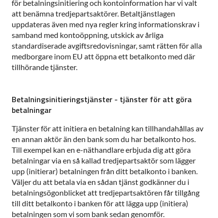
för betalningsinitiering och kontoinformation har vi valt
att benämna tredjepartsaktörer. Betaltjänstlagen
uppdateras även med nya regler kring informationskrav i
samband med kontoöppning, utskick av årliga
standardiserade avgiftsredovisningar, samt rätten för alla
medborgare inom EU att öppna ett betalkonto med där
tillhörande tjänster.
Betalningsinitieringstjänster - tjänster för att göra
betalningar
Tjänster för att initiera en betalning kan tillhandahållas av
en annan aktör än den bank som du har betalkonto hos.
Till exempel kan en e-näthandlare erbjuda dig att göra
betalningar via en så kallad tredjepartsaktör som lägger
upp (initierar) betalningen från ditt betalkonto i banken.
Väljer du att betala via en sådan tjänst godkänner du i
betalningsögonblicket att tredjepartsaktören får tillgång
till ditt betalkonto i banken för att lägga upp (initiera)
betalningen som vi som bank sedan genomför.