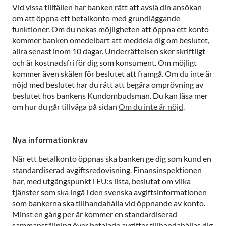
Vid vissa tillfällen har banken rätt att avslå din ansökan
om att öppna ett betalkonto med grundläggande
funktioner. Om du nekas möjligheten att öppna ett konto
kommer banken omedelbart att meddela dig om beslutet,
allra senast inom 10 dagar. Underrättelsen sker skriftligt
och är kostnadsfri för dig som konsument. Om möjligt
kommer även skälen för beslutet att framgå. Om du inte är
nöjd med beslutet har du rätt att begära omprövning av
beslutet hos bankens Kundombudsman. Du kan läsa mer
om hur du går tillväga på sidan
Om du inte är nöjd
.
Nya informationkrav
När ett betalkonto öppnas ska banken ge dig som kund en
standardiserad avgiftsredovisning. Finansinspektionen
har, med utgångspunkt i EU:s lista, beslutat om vilka
tjänster som ska ingå i den svenska avgiftsinformationen
som bankerna ska tillhandahålla vid öppnande av konto.
Minst en gång per år kommer en standardiserad
sammanställning över betalade avgifter tillhandahållas dig