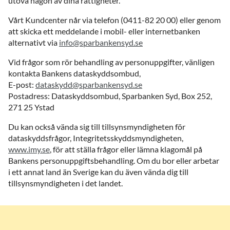
utöva någon av dina rättigheter.
Vårt Kundcenter når via telefon (0411-82 20 00) eller genom
att skicka ett meddelande i mobil- eller internetbanken
alternativt via
info@sparbankensyd.se
Vid frågor som rör behandling av personuppgifter, vänligen
kontakta Bankens dataskyddsombud,
E-post:
dataskydd@sparbankensyd.se
Postadress: Dataskyddsombud, Sparbanken Syd, Box 252,
271 25 Ystad
Du kan också vända sig till tillsynsmyndigheten för
dataskyddsfrågor, Integritetsskyddsmyndigheten,
www.imy.se
, för att ställa frågor eller lämna klagomål på
Bankens personuppgiftsbehandling. Om du bor eller arbetar
i ett annat land än Sverige kan du även vända dig till
tillsynsmyndigheten i det landet.