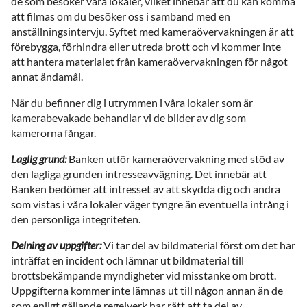
de som besöker våra lokaler, vilket innebär att du kan komma
att filmas om du besöker oss i samband med en
anställningsintervju. Syftet med kameraövervakningen är att
förebygga, förhindra eller utreda brott och vi kommer inte
att hantera materialet från kameraövervakningen för något
annat ändamål.
När du befinner dig i utrymmen i våra lokaler som är
kamerabevakade behandlar vi de bilder av dig som
kamerorna fångar.
Laglig grund:
Banken utför kameraövervakning med stöd av
den lagliga grunden intresseavvägning. Det innebär att
Banken bedömer att intresset av att skydda dig och andra
som vistas i våra lokaler väger tyngre än eventuella intrång i
den personliga integriteten.
Delning av uppgifter:
Vi tar del av bildmaterial först om det har
inträffat en incident och lämnar ut bildmaterial till
brottsbekämpande myndigheter vid misstanke om brott.
Uppgifterna kommer inte lämnas ut till någon annan än de
som enligt gällande regelverk har rätt att ta del av