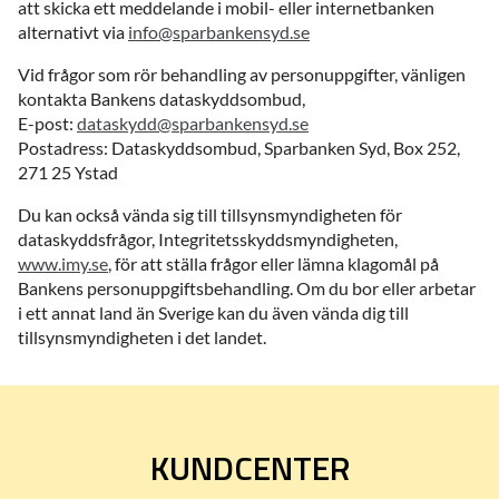
att skicka ett meddelande i mobil- eller internetbanken
alternativt via
info@sparbankensyd.se
Vid frågor som rör behandling av personuppgifter, vänligen
kontakta Bankens dataskyddsombud,
E-post:
dataskydd@sparbankensyd.se
Postadress: Dataskyddsombud, Sparbanken Syd, Box 252,
271 25 Ystad
Du kan också vända sig till tillsynsmyndigheten för
dataskyddsfrågor, Integritetsskyddsmyndigheten,
www.imy.se
, för att ställa frågor eller lämna klagomål på
Bankens personuppgiftsbehandling. Om du bor eller arbetar
i ett annat land än Sverige kan du även vända dig till
tillsynsmyndigheten i det landet.
KUNDCENTER