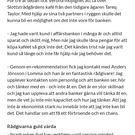
För tre år sedan fick Verona möjlighet att ta över
Slottsträdgårdens kafé från den tidigare ägaren Tareq
Taylor. Med hjälp av sina två partners i ryggen skulle det
kunna bli en möjlighet om det inte vore för banken.
- Jag hade varit kund i affärsbanken i många år och alltid
sparat och skött mig. Men när jag skulle låna pengar för att
köpa kaféet så gick inte det. Det kändes trist när jag varit
kund så länge och inte får hjälp när jag behöver det.
- Genom en rekommendation fick jag kontakt med Anders
Jönsson i Lomma och han är en fantastisk rådgivare! Jag
upplever kontakten som personlig och att banken ser, hör
och tänker med en - och inte åt en. Det är en stor skillnad
och jag kan uppleva att andra banker gärna vill tänka åt en,
men de vet ju inte min kapacitet och hur jag tänker. Att jag
inte är ekonomisk stark nu innebär inte att jag inte kan bli
det. Det handlar om att få ett förtroende och en chans.
Rådgivarna guld värda
- Sparbanken Syd har verkligen varit service minded,