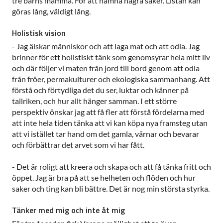
tre barns mamma. För att nämna några saker. Listan kan
göras lång, väldigt lång.
Holistisk vision
- Jag älskar människor och att laga mat och att odla. Jag
brinner för ett holistiskt tänk som genomsyrar hela mitt liv
och där följer vi maten från jord till bord genom att odla
från fröer, permakulturer och ekologiska sammanhang. Att
förstå och förtydliga det du ser, luktar och känner på
tallriken, och hur allt hänger samman. I ett större
perspektiv önskar jag att få fler att förstå fördelarna med
att inte hela tiden tänka att vi kan köpa nya framsteg utan
att vi istället tar hand om det gamla, värnar och bevarar
och förbättrar det arvet som vi har fått.
- Det är roligt att kreera och skapa och att få tänka fritt och
öppet. Jag är bra på att se helheten och flöden och hur
saker och ting kan bli bättre. Det är nog min största styrka.
Tänker med mig och inte åt mig