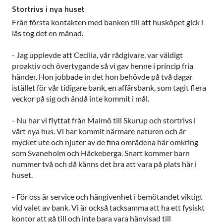
Stortrivs i nya huset
Från första kontakten med banken till att husköpet gick i
lås tog det en månad.
- Jag upplevde att Cecilia, vår rådgivare, var väldigt
proaktiv och övertygande så vi gav henne i princip fria
händer. Hon jobbade in det hon behövde på två dagar
istället för vår tidigare bank, en affärsbank, som tagit flera
veckor på sig och ändå inte kommit i mål.
- Nu har vi flyttat från Malmö till Skurup och stortrivs i
vårt nya hus. Vi har kommit närmare naturen och är
mycket ute och njuter av de fina områdena här omkring
som Svaneholm och Häckeberga. Snart kommer barn
nummer två och då känns det bra att vara på plats här i
huset.
- För oss är service och hängivenhet i bemötandet viktigt
vid valet av bank. Vi är också tacksamma att ha ett fysiskt
kontor att gå till och inte bara vara hänvisad till