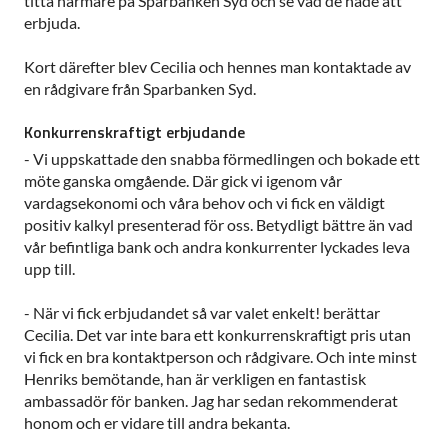
titta närmare på Sparbanken Syd och se vad de hade att
erbjuda.
Kort därefter blev Cecilia och hennes man kontaktade av
en rådgivare från Sparbanken Syd.
Konkurrenskraftigt erbjudande
- Vi uppskattade den snabba förmedlingen och bokade ett
möte ganska omgående. Där gick vi igenom vår
vardagsekonomi och våra behov och vi fick en väldigt
positiv kalkyl presenterad för oss. Betydligt bättre än vad
vår befintliga bank och andra konkurrenter lyckades leva
upp till.
- När vi fick erbjudandet så var valet enkelt! berättar
Cecilia. Det var inte bara ett konkurrenskraftigt pris utan
vi fick en bra kontaktperson och rådgivare. Och inte minst
Henriks bemötande, han är verkligen en fantastisk
ambassadör för banken. Jag har sedan rekommenderat
honom och er vidare till andra bekanta.