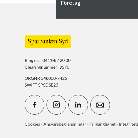
Företag
Ring oss: 0411-82 20 00
Clearingnummer: 9570
ORGNR 548000-7425
SWIFT SPSDSE23
Cookies
-
Ansvarsbegränsningar
-
Tillgänglighet
-
Integritet