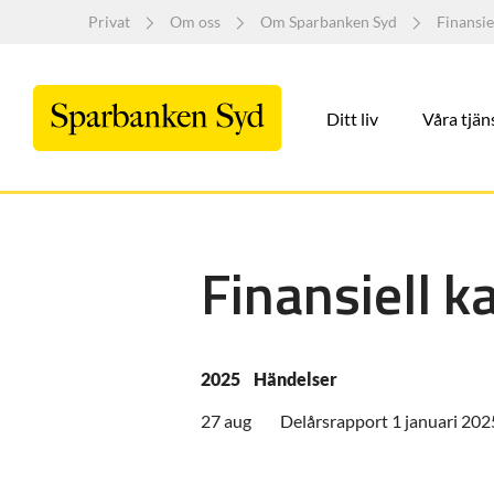
Privat
Om oss
Om Sparbanken Syd
Finansie
Ditt liv
Våra tjän
Finansiell k
2025
Händelser
27 aug
Delårsrapport 1 januari 202