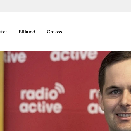
ster
Bli kund
Om oss