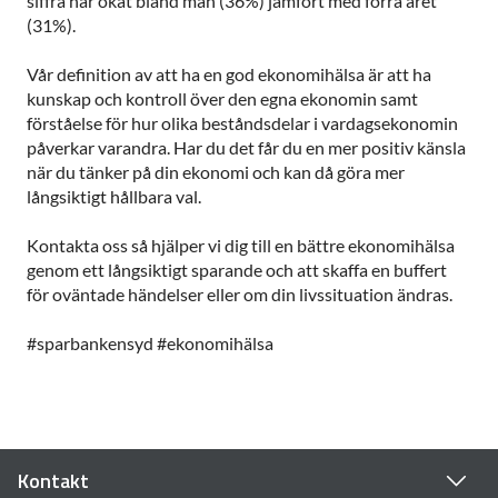
siffra har ökat bland män (36%) jämfört med förra året
(31%).
Vår definition av att ha en god ekonomihälsa är att ha
kunskap och kontroll över den egna ekonomin samt
förståelse för hur olika beståndsdelar i vardagsekonomin
påverkar varandra. Har du det får du en mer positiv känsla
när du tänker på din ekonomi och kan då göra mer
långsiktigt hållbara val.
Kontakta oss så hjälper vi dig till en bättre ekonomihälsa
genom ett långsiktigt sparande och att skaffa en buffert
för oväntade händelser eller om din livssituation ändras.
#sparbankensyd #ekonomihälsa
Kontakt