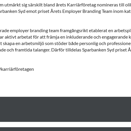
utmärkt sig särskilt bland årets Karriärföretag nomineras till oli
parbanken Syd emot priset Årets Employer Branding Team inom ka
rade employer branding team framgångsrikt etablerat en arbetsp
r aktivt arbetat för att främja en inkluderande och engagerande kult
tt skapa en arbetsmiljö som stöder både personlig och professionel
nde och framtida talanger. Därför tilldelas Sparbanken Syd priset
karriärföretagen