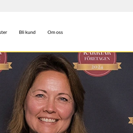
ster
Bli kund
Om oss