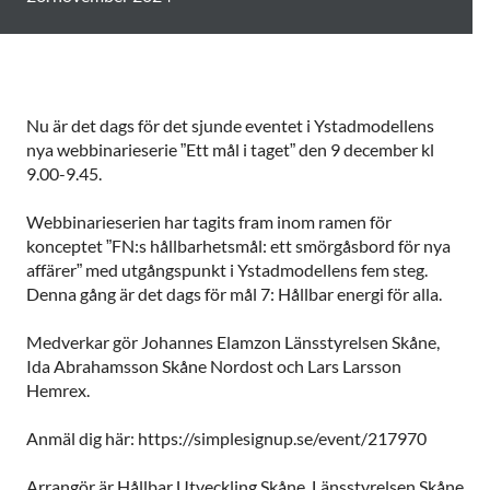
Nu är det dags för det sjunde eventet i Ystadmodellens
nya webbinarieserie ”Ett mål i taget” den 9 december kl
9.00-9.45.
Webbinarieserien har tagits fram inom ramen för
konceptet ”FN:s hållbarhetsmål: ett smörgåsbord för nya
affärer” med utgångspunkt i Ystadmodellens fem steg.
Denna gång är det dags för mål 7: Hållbar energi för alla.
Medverkar gör Johannes Elamzon Länsstyrelsen Skåne,
Ida Abrahamsson Skåne Nordost och Lars Larsson
Hemrex.
Anmäl dig här: https://simplesignup.se/event/217970
Arrangör är Hållbar Utveckling Skåne, Länsstyrelsen Skåne