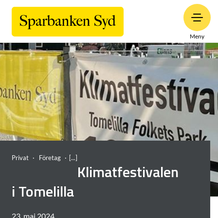
Meny
Privat
Företag
Klimatfestivalen
i Tomelilla
23. maj 2024