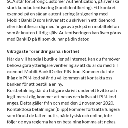
SCA står för Strong Customer Authentication, på svenska
stark kundautentisering (kundidentifiering). Ett konkret
exempel på en sådan autentisering är signering med
Mobilt BankID som kräver att du skriver in ett lösenord
eller identifierar dig med fingeravtryck på en mobiltelefon
som är knuten till dig själv. Autentiseringen kan även göras
med BankID på fil som du har på din dator.
Viktigaste förändringarna i korthet
När du vill handla i butik eller på internet, kan du framöver
behöva göra ytterligare verifiering av att du är du med till
exempel Mobilt BankID eller PIN-kod. Kommer du inte
ihåg din PIN-kod så är du välkommen att kontakta oss
banken för att beställa en ny.
Kortbetalning där du tidigare skrivit under ett kvitto och
legitimerat dig, kommer att nekas och kräva att PIN-kod
anges. Detta gäller från och med den 1 november 2020.
Kontaktlösa betalningar (blipp) kommer fortsätta fungera
som förut.I de fall en butik, både fysisk och online, inte
följer de nya reglerna kan en betalning komma att nekas.