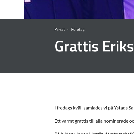
Privat
Företag
Grattis Erik
I fredags kväll samlades vi på Ystads Sa
Ett varmt grattis till alla nominerade o
På bilden: Johan Herrlin, företagsche