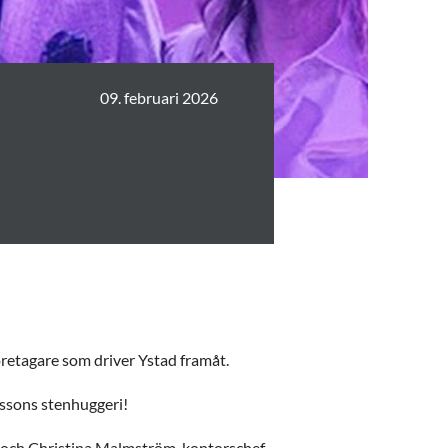
09. februari 2026
företagare som driver Ystad framåt.
ikssons stenhuggeri!
i och Christina Malmström, kontorschef