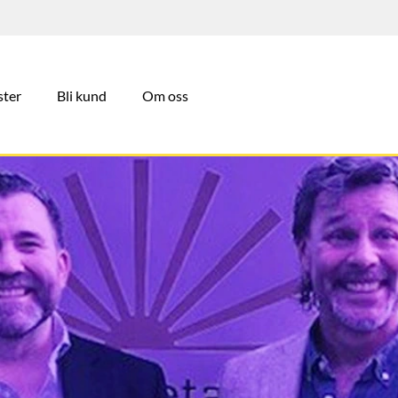
ster
Bli kund
Om oss