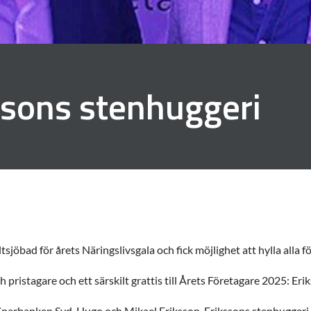
ssons stenhuggeri
ltsjöbad för årets Näringslivsgala och fick möjlighet att hylla alla 
ch pristagare och ett särskilt grattis till Årets Företagare 2025: Er
f Sparbanken Syd, Hugo och Mikael Eriksson, Erikssons stenhugger