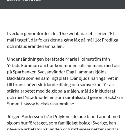
I veckan genomfördes det 16:e webbinariet i serien ”Ett
mål i taget”, där fokus denna gång låg på mål 16: Fredliga
och inkluderande samhällen.
Under sändningen berättade Marie Holmström från
Ystads kommun om hur kommunen, tillsammans med oss
på Sparbanken Syd, använder Dag Hammarskjölds
Backåkra som en samlingsplats. Där bjuds näringslivet in
till branschöverskridande dialog och samverkan för att
stärka arbetet med de globala målen, mål 16 inkluderat
och med Ystadmodellen som samtalsstöd genom Backåkra
Summit: www.backakrasummit.se
Jörgen Andersson från Polykemi delade bland annat med
sig om hur företaget, som familjeägt bolag i Sverige, kan
påverka arbetsförhållanden och rättviseaspekter i andra