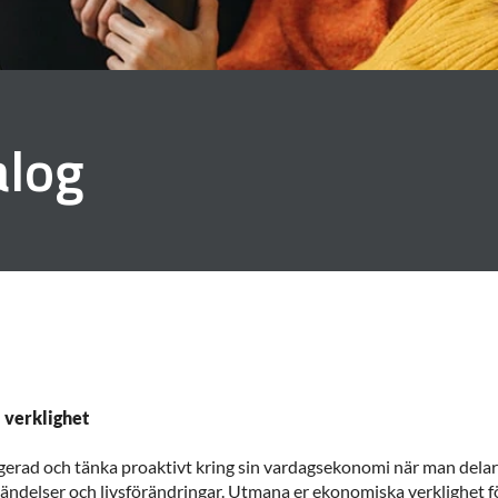
alog
 verklighet
agerad och tänka proaktivt kring sin vardagsekonomi när man delar 
ndelser och livsförändringar. Utmana er ekonomiska verklighet för 