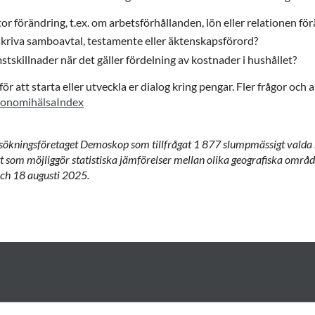
r förändring, t.ex. om arbetsförhållanden, lön eller relationen fö
t skriva samboavtal, testamente eller äktenskapsförord?
mstskillnader när det gäller fördelning av kostnader i hushållet?
ör att starta eller utveckla er dialog kring pengar. Fler frågor och 
onomihälsaIndex
ökningsföretaget Demoskop som tillfrågat 1 877 slumpmässigt valda 
 som möjliggör statistiska jämförelser mellan olika geografiska områd
ch 18 augusti 2025.