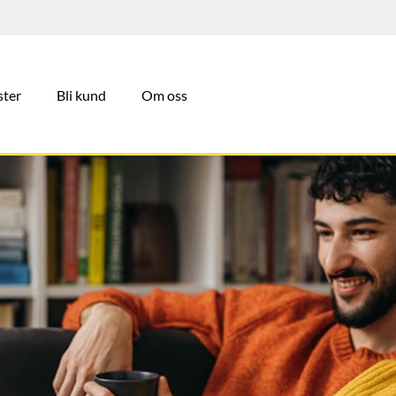
ster
Bli kund
Om oss