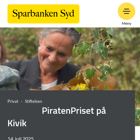
Meny
Privat
Stiftelsen
PiratenPriset på
Kivik
14. juli 2025