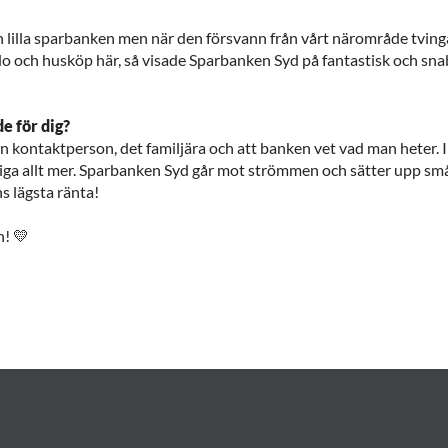
den lilla sparbanken men när den försvann från vårt närområde tving
lo och husköp här, så visade Sparbanken Syd på fantastisk och sna
de för dig?
n kontaktperson, det familjära och att banken vet vad man heter. I 
liga allt mer. Sparbanken Syd går mot strömmen och sätter upp små 
s lägsta ränta!
n! 💛