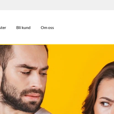
ster
Bli kund
Om oss