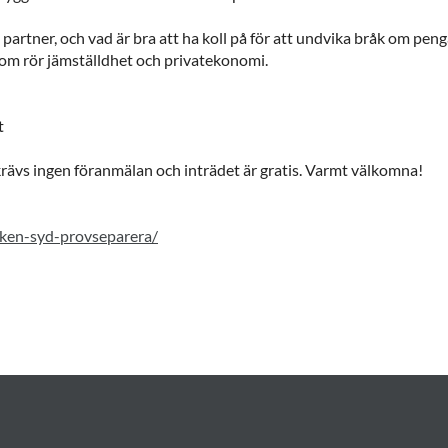
rtner, och vad är bra att ha koll på för att undvika bråk om penga
 som rör jämställdhet och privatekonomi.
t
krävs ingen föranmälan och inträdet är gratis. Varmt välkomna!
nken-syd-provseparera/