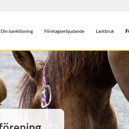
Din banklösning
Företagserbjudande
Lantbruk
F
 förening