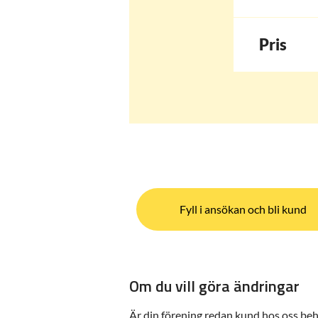
Pris
Fyll i ansökan och bli kund
Om du vill göra ändringar
Är din förening redan kund hos oss beh