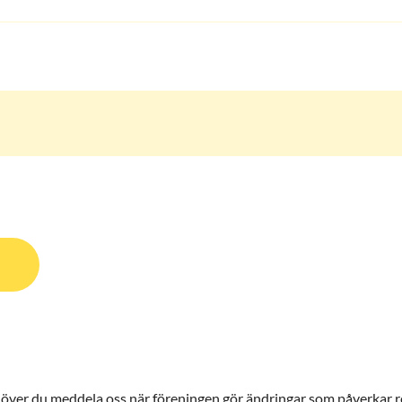
över du meddela oss när föreningen gör ändringar som påverkar rel