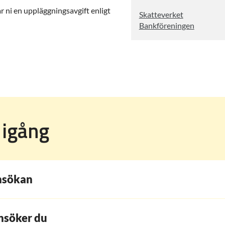
r ni en uppläggningsavgift enligt
Skatteverket
Bankföreningen
igång
nsökan
ansöker du