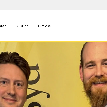
ster
Bli kund
Om oss