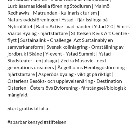
Lurblåsarnas ideella förening Stödluren | Malmö
Redhawks | Matrundan - kulinarisk turism |
Naturskyddsföreningen i Ystad - fjärilsslinga på
Nybrofältet | Radio Active - vad händer i Ystad 2.0 | Simris-
Viarps Byalag - hjärtstartare | Stiftelsen Kivik Art Centre -
flytt | Sustainalink - Challenge: Act Sustainably en
samverkansform | Svensk kolinlagring - Omställning av
jordbruk i Skåne | Y-event - Ystad Summit | Ystad
Stadsteater - en julsaga | Zecira Musovic - next
generations dreamers | Ängelholms Hembygdsförening -
hjärtstartare | Äsperöds byalag - viktigt på riktigt |
Österlens Besöks- och upplevelsenäring - Destination
Österlen | Österslövs Byförening - fårstängsel/biologisk
mångfald.
Stort grattis till alla!
#sparbankensyd #stiftelsen