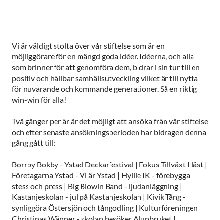
Vi är väldigt stolta över vår stiftelse som är en
möjliggörare för en mängd goda idéer. Idéerna, och alla
som brinner för att genomföra dem, bidrar i sin tur till en
positiv och hållbar samhällsutveckling vilket är till nytta
för nuvarande och kommande generationer. Så en riktig
win-win för alla!
Två gånger per år är det möjligt att ansöka från vår stiftelse
och efter senaste ansökningsperioden har bidragen denna
gång gått till:
Borrby Bokby - Ystad Deckarfestival | Fokus Tillväxt Häst |
Företagarna Ystad - Vi är Ystad | Hyllie IK - förebygga
stess och press | Big Blowin Band - ljudanläggning |
Kastanjeskolan - jul på Kastanjeskolan | Kivik Tång -
synliggöra Östersjön och tångodling | Kulturföreningen
Christinas Wänner - skolan besöker Alunbruket |